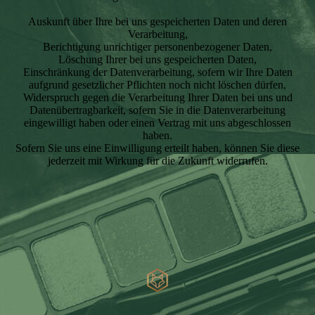
Auskunft über Ihre bei uns gespeicherten Daten und deren
Verarbeitung,
Berichtigung unrichtiger personenbezogener Daten,
Löschung Ihrer bei uns gespeicherten Daten,
Einschränkung der Datenverarbeitung, sofern wir Ihre Daten
aufgrund gesetzlicher Pflichten noch nicht löschen dürfen,
Widerspruch gegen die Verarbeitung Ihrer Daten bei uns und
Datenübertragbarkeit, sofern Sie in die Datenverarbeitung
eingewilligt haben oder einen Vertrag mit uns abgeschlossen
haben.
Sofern Sie uns eine Einwilligung erteilt haben, können Sie diese
jederzeit mit Wirkung für die Zukunft widerrufen.