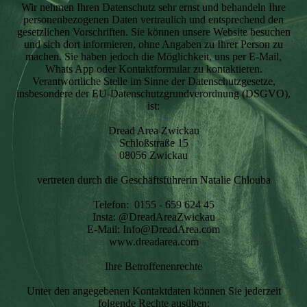
Wir nehmen Ihren Datenschutz sehr ernst und behandeln Ihre
personenbezogenen Daten vertraulich und entsprechend den
gesetzlichen Vorschriften. Sie können unsere Website besuchen
und sich dort informieren, ohne Angaben zu Ihrer Person zu
machen. Sie haben jedoch die Möglichkeit, uns per E-Mail,
Whats App oder Kontaktformular zu kontaktieren.
Verantwortliche Stelle im Sinne der Datenschutzgesetze,
insbesondere der EU-Datenschutzgrundverordnung (DSGVO),
ist:
Dread Area Zwickau
Schloßstraße 15
08056 Zwickau
vertreten durch die Geschäftsführerin Natalie Chlouba
Telefon: 0155 - 659 624 45
Insta: @DreadAreaZwickau
E-Mail: Info@DreadArea.com
www.dreadarea.com
Ihre Betroffenenrechte
Unter den angegebenen Kontaktdaten können Sie jederzeit
folgende Rechte ausüben: