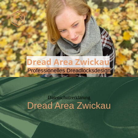
Dread Area Zwickau
Professionelles
Dreadlocksdesign
Datenschutzerklärung
Dread Area Zwickau